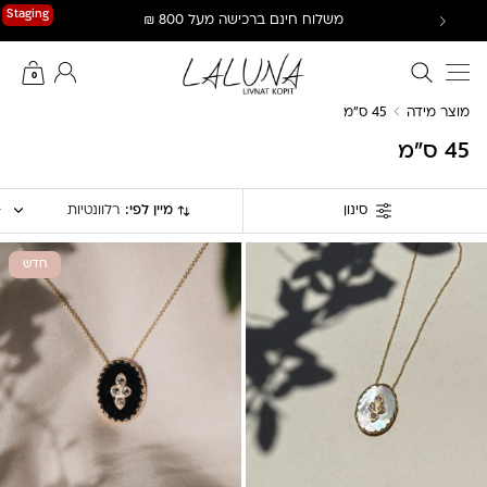
Ski
Staging
משלוח חינם ברכישה מעל 800 ₪
t
conten
חיפוש באתר
החשבון שלי
0
מוצר מידה
45 ס"מ
45 ס"מ
מיין לפי:
רלוונטיות
סינון
חדש