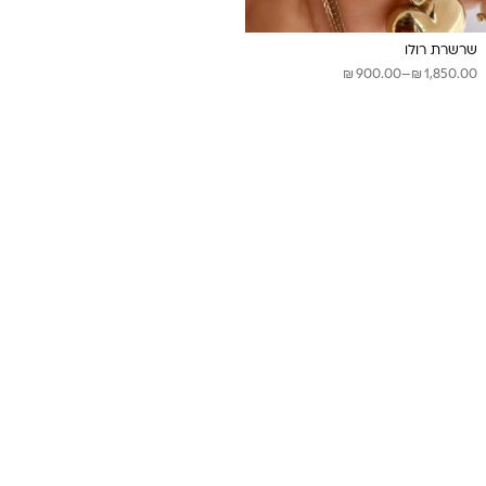
שרשרת רולו
₪
₪
טווח
900.00
–
1,850.00
מחירים:
עד