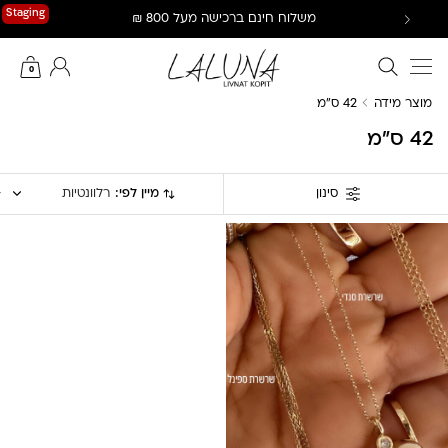
Ski
Staging
משלוח חינם ברכישה מעל 800 ₪
t
conten
חיפוש באתר
החשבון שלי
0
מוצר מידה
42 ס"מ
42 ס"מ
מיין לפי:
רלוונטיות
סינון