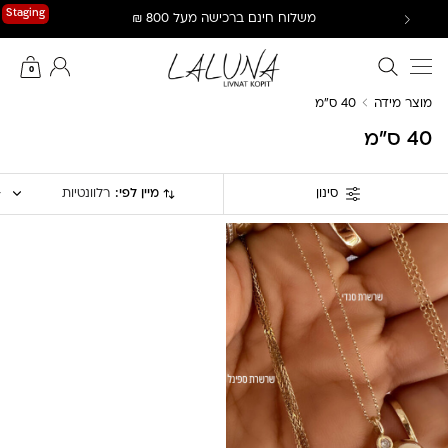
Ski
Staging
משלוח חינם ברכישה מעל 800 ₪
t
conten
חיפוש באתר
החשבון שלי
0
מוצר מידה
40 ס"מ
40 ס"מ
מיין לפי:
רלוונטיות
סינון