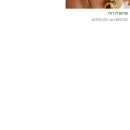
שרשרת רולו
₪
₪
טווח
900.00
–
1,850.00
מחירים:
עד