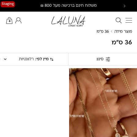
Ski
Staging
משלוח חינם ברכישה מעל 800 ₪
t
conten
חיפוש באתר
החשבון שלי
0
מוצר מידה
36 ס"מ
36 ס"מ
מיין לפי:
רלוונטיות
סינון