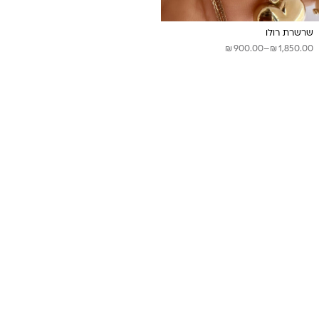
שרשרת רולו
₪
₪
טווח
900.00
–
1,850.00
מחירים:
עד