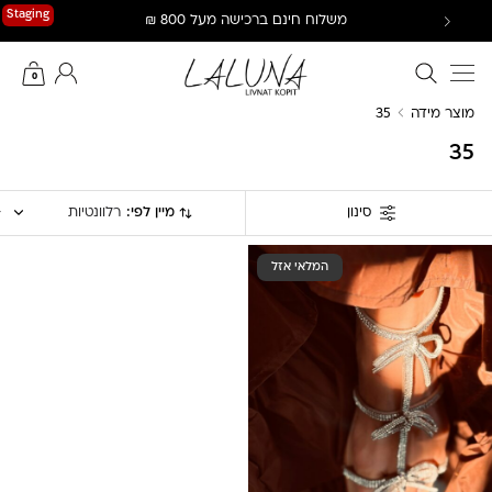
Ski
Staging
משלוח חינם ברכישה מעל 800 ₪
t
conten
חיפוש באתר
החשבון שלי
0
מוצר מידה
35
35
מיין לפי:
רלוונטיות
סינון
המלאי אזל