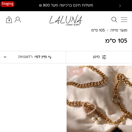
Ski
Staging
משלוח חינם ברכישה מעל 800 ₪
t
conten
חיפוש באתר
החשבון שלי
0
מוצר מידה
105 ס”מ
105 ס”מ
מיין לפי:
רלוונטיות
סינון
חדש