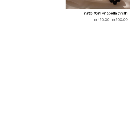
חגורת Anabella וינטג פנינה
₪
₪
טווח
450.00
–
500.00
מחירים:
עד