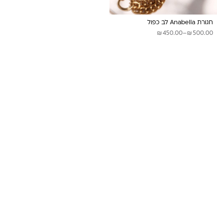
חגורת Anabella לב כפול
₪
₪
טווח
450.00
–
500.00
מחירים:
עד