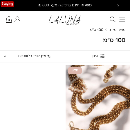
Ski
Staging
משלוח חינם ברכישה מעל 800 ₪
t
conten
חיפוש באתר
החשבון שלי
0
מוצר מידה
100 ס"מ
100 ס"מ
מיין לפי:
רלוונטיות
סינון
חדש