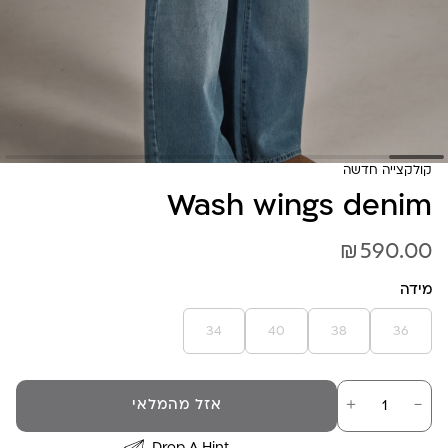
קולקצייה חדשה
Wash wings denim
₪
590.00
מידה
34
40
38
36
כמות
－
＋
אזל מהמלאי
של
Wash
wings