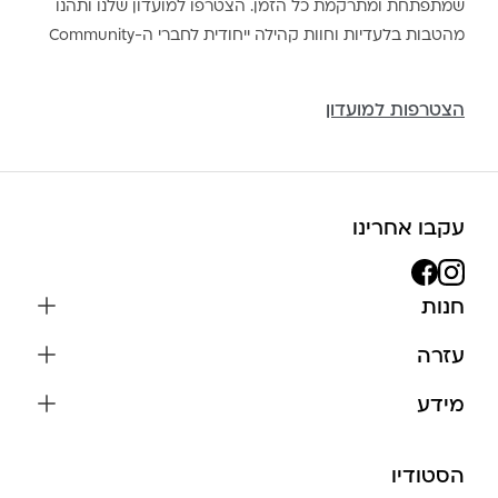
שמתפתחת ומתרקמת כל הזמן. הצטרפו למועדון שלנו ותהנו
מהטבות בלעדיות וחוות קהילה ייחודית לחברי ה-Community
הצטרפות למועדון
עקבו אחרינו
חנות
שרשראות
עזרה
עגילים
משלוחים והחזרות
מידע
צמידים
שאלות נפוצות
אודות
כל התכשיטים
תקנון האתר
הסטודיו
שמירה על התכשיטים
בגדים
מדיניות פרטיות