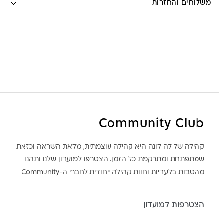
משלוחים והחזרות
Pinterest
Whatsapp
שליח עד הבית- עד 7 ימי עסקים (לא כולל יום ביצוע ההזמנה)-
30 ש”ח
איסוף עצמי מהסטודיו- ללא עלות
משלוח חינם בקניה מעל 800 ש”ח
משלוחים לכל העולם באמצעות DHL בעלות של 180 ש”ח
Community Club
קהילה של לה לונה היא קהילה עוצמתית, מלאת השראה וכזאת
שמתפתחת ומתרקמת כל הזמן. הצטרפו למועדון שלנו ותהנו
מהטבות בלעדיות וחוות קהילה ייחודית לחברי ה-Community
לונה מיה
הצטרפות למועדון