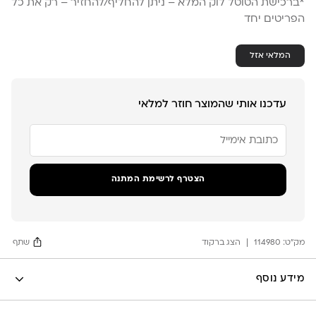
*ברכישת הטוטל לוק המלא – ניתן להחליף/להחזיר – רק את כל
הפריטים יחד
המלאי אזל
עדכנו אותי שהמוצר חוזר למלאי
הזן
את
כתובת
הדוא"ל
שלך
הצטרף לרשימת המתנה
כדי
להצטרף
לרשימת
ההמתנה
מק"ט:
עבור
114980
הצג ברקוד
שתף
מוצר
זה
Facebook
מידע נוסף
X
לה לונה
Google