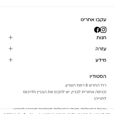
עקבו אחרינו
חנות
שרשראות
עזרה
עגילים
משלוחים והחזרות
מידע
צמידים
שאלות נפוצות
אודות
כל התכשיטים
תקנון האתר
הסטודיו
שמירה על התכשיטים
בגדים
מדיניות פרטיות
הצהרת נגישות
אביזרים
רח׳ החרש 8 רמת השרון.
החזרות
טבלת מידות טבעות
(כניסה אחורית לבניין, יש להקיף את הבניין ולהיכנס
גברים
צור קשר
לחנייה)
Community Club
LA LUNA HOME
שעות הפעילות: מועדי הפעילות משתנים משבוע לשבוע.