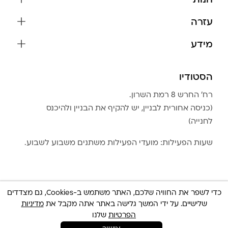
חנות
שרשראות
עזרה
עגילים
משלוחים והחזרות
מידע
צמידים
שאלות נפוצות
אודות
כל התכשיטים
תקנון האתר
הסטודיו
שמירה על התכשיטים
בגדים
מדיניות פרטיות
הצהרת נגישות
אביזרים
רח׳ החרש 8 רמת השרון.
החזרות
טבלת מידות טבעות
(כניסה אחורית לבניין, יש להקיף את הבניין ולהיכנס
גברים
צור קשר
לחנייה)
Community Club
LA LUNA HOME
שעות הפעילות: מועדי הפעילות משתנים משבוע לשבוע.
כדי לשפר את החוויה שלכם, האתר משתמש ב-Cookies, גם מצדדים
שלישיים. על ידי המשך גלישה באתר אתה מקבל את
מדיניות
© כל הזכויות שמורות 2025 Built By
IWP
צריכה עזרה ?
הפרטיות
שלנו