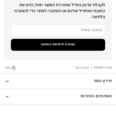
לקבלת עדכון במייל שמכירת המוצר תחל, הזינו את
כתובת האימייל שלכם או התחברו לאתר כדי להצטרף
בלחיצה
הזן
את
כתובת
הדוא"ל
שלך
הצטרף לרשימת המתנה
כדי
להצטרף
לרשימת
ההמתנה
מק"ט:
עבור
99839
הצג ברקוד
שתף
מוצר
זה
Facebook
מידע נוסף
X
לה לונה
Google
משלוחים והחזרות
Pinterest
Whatsapp