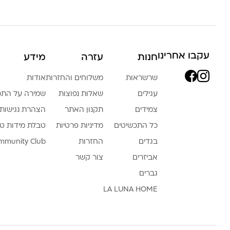
עקבו אחרינו
חנות
עזרה
מידע
שרשראות
משלוחים והחזרות
אודות
עגילים
שאלות נפוצות
שמירה על התכ
צמידים
תקנון האתר
הצהרת נגישות
כל התכשיטים
מדיניות פרטיות
טבלת מידות ט
בגדים
החזרות
mmunity Club
אביזרים
צור קשר
גברים
LA LUNA HOME