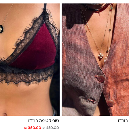
בורדו
טופ קטיפה בורדו
₪
₪
360.00
450.00