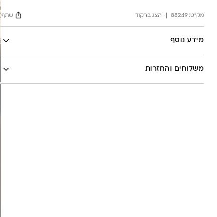
יד
מק"ט:
88249
הצג ברקוד
שתף
2
Facebook
מידע נוסף
X
לה לונה
Google
משלוחים והחזרות
Pinterest
Whatsapp
שליח עד הבית- עד 7 ימי עסקים (לא כולל יום ביצוע ההזמנה)-
30 ש”ח
איסוף עצמי מהסטודיו- ללא עלות
משלוח חינם בקניה מעל 800 ש”ח
משלוחים לכל העולם באמצעות DHL בעלות של 180 ש”ח