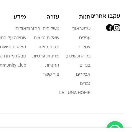
עקבו אחרינו
חנות
עזרה
מידע
שרשראות
משלוחים והחזרות
אודות
עגילים
שאלות נפוצות
שמירה על התכ
צמידים
תקנון האתר
הצהרת נגישות
כל התכשיטים
מדיניות פרטיות
טבלת מידות ט
בגדים
החזרות
mmunity Club
אביזרים
צור קשר
גברים
LA LUNA HOME
צריכה עזרה ?