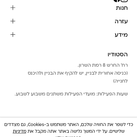
חנות
שרשראות
עזרה
עגילים
משלוחים והחזרות
מידע
צמידים
שאלות נפוצות
אודות
כל התכשיטים
תקנון האתר
הסטודיו
שמירה על התכשיטים
בגדים
מדיניות פרטיות
הצהרת נגישות
אביזרים
רח׳ החרש 8 רמת השרון.
החזרות
טבלת מידות טבעות
(כניסה אחורית לבניין, יש להקיף את הבניין ולהיכנס
גברים
צור קשר
לחנייה)
Community Club
LA LUNA HOME
שעות הפעילות: מועדי הפעילות משתנים משבוע לשבוע.
כדי לשפר את החוויה שלכם, האתר משתמש ב-Cookies, גם מצדדים
שלישיים. על ידי המשך גלישה באתר אתה מקבל את
מדיניות
© כל הזכויות שמורות 2025 Built By
IWP