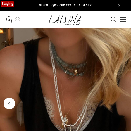
Ski
Staging
משלוח חינם ברכישה מעל 800 ₪
t
conten
חיפוש באתר
החשבון שלי
0