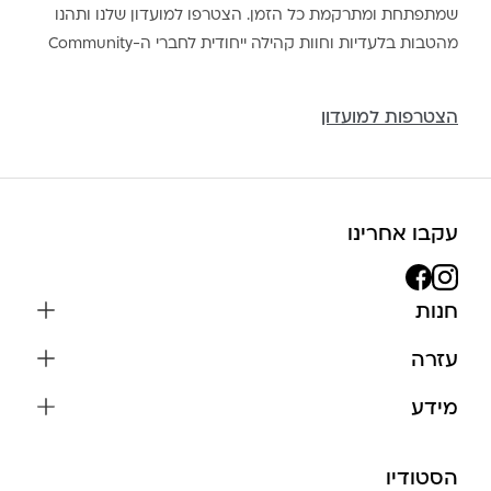
שמתפתחת ומתרקמת כל הזמן. הצטרפו למועדון שלנו ותהנו
מהטבות בלעדיות וחוות קהילה ייחודית לחברי ה-Community
הצטרפות למועדון
עקבו אחרינו
חנות
שרשראות
עזרה
עגילים
משלוחים והחזרות
מידע
צמידים
שאלות נפוצות
אודות
כל התכשיטים
תקנון האתר
הסטודיו
שמירה על התכשיטים
בגדים