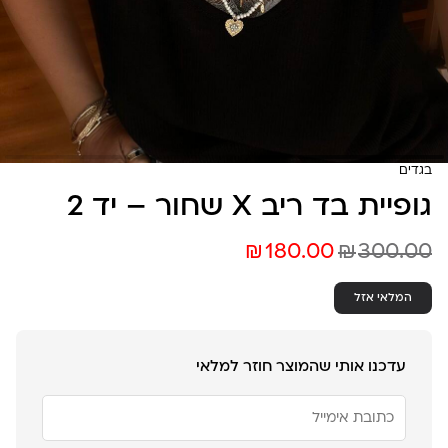
בגדים
גופיית בד ריב X שחור – יד 2
₪
₪
180.00
300.00
המלאי אזל
עדכנו אותי שהמוצר חוזר למלאי
הזן
את
כתובת