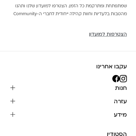
שמתפתחת ומתרקמת כל הזמן. הצטרפו למועדון שלנו ותהנו
מהטבות בלעדיות וחוות קהילה ייחודית לחברי ה-Community
הצטרפות למועדון
עקבו אחרינו
חנות
שרשראות
עזרה
עגילים
משלוחים והחזרות
מידע
צמידים
שאלות נפוצות
אודות
כל התכשיטים
תקנון האתר
הסטודיו
שמירה על התכשיטים
בגדים