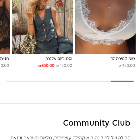
לונה מיה
טופ קטיפה לבן
וסט ג’ינס אלגרה
חזיית
₪
₪
₪
50.00
350.00
450.00
450.00
Community Club
קהילה של לה לונה היא קהילה עוצמתית, מלאת השראה וכזאת