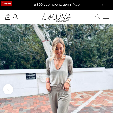
Ski
Staging
משלוח חינם ברכישה מעל 800 ₪
t
conten
חיפוש באתר
החשבון שלי
0