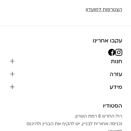
הצטרפות למועדון
עקבו אחרינו
חנות
שרשראות
עזרה
עגילים
משלוחים והחזרות
מידע
צמידים
שאלות נפוצות
אודות
כל התכשיטים
תקנון האתר
הסטודיו
שמירה על התכשיטים
בגדים
מדיניות פרטיות
הצהרת נגישות
אביזרים
רח׳ החרש 8 רמת השרון.
החזרות
טבלת מידות טבעות
(כניסה אחורית לבניין, יש להקיף את הבניין ולהיכנס
גברים
צור קשר