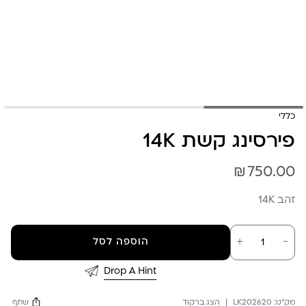
כללי
פירסינג קשת 14K
₪
750.00
זהב 14K
כמות
－
＋
הוספה לסל
של
פירסינג
קשת
Drop A Hint
14K
מק"ט:
LK202620
הצג ברקוד
שתף