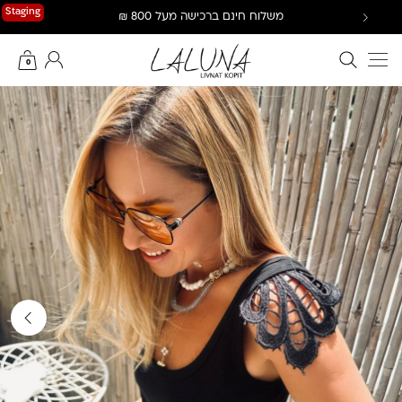
Ski
Staging
משלוח חינם ברכישה מעל 800 ₪
t
conten
חיפוש באתר
החשבון שלי
0