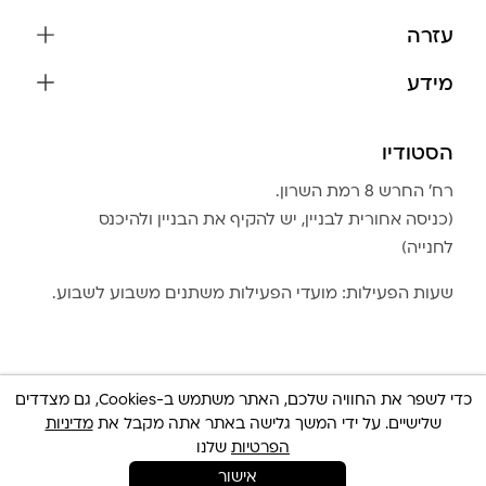
שרשראות
עזרה
עגילים
משלוחים והחזרות
מידע
צמידים
שאלות נפוצות
אודות
כל התכשיטים
תקנון האתר
הסטודיו
שמירה על התכשיטים
בגדים
מדיניות פרטיות
הצהרת נגישות
אביזרים
רח׳ החרש 8 רמת השרון.
החזרות
טבלת מידות טבעות
(כניסה אחורית לבניין, יש להקיף את הבניין ולהיכנס
גברים
צור קשר
לחנייה)
Community Club
LA LUNA HOME
שעות הפעילות: מועדי הפעילות משתנים משבוע לשבוע.
כדי לשפר את החוויה שלכם, האתר משתמש ב-Cookies, גם מצדדים
שלישיים. על ידי המשך גלישה באתר אתה מקבל את
מדיניות
© כל הזכויות שמורות 2025 Built By
IWP
צריכה עזרה ?
הפרטיות
שלנו
אישור