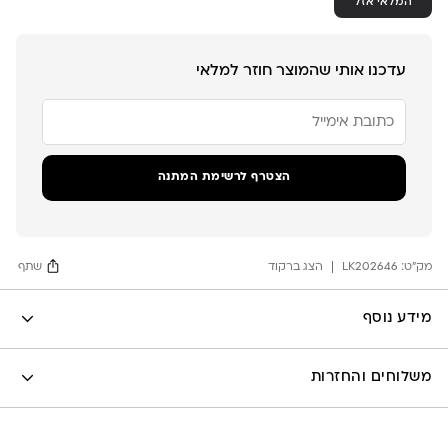
המלאי אזל
עדכנו אותי שהמוצר חוזר למלאי
הזן
את
כתובת
הדוא"ל
שלך
הצטרף לרשימת המתנה
כדי
להצטרף
לרשימת
ההמתנה
מק"ט:
עבור
LK202646
הצג ברקוד
שתף
מוצר
זה
Facebook
מידע נוסף
X
לה לונה
Google
משלוחים והחזרות
Pinterest
Whatsapp