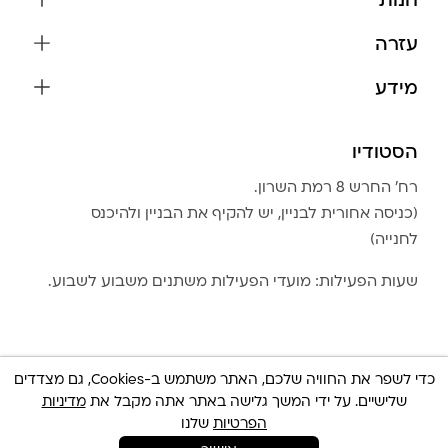
חנות
שרשראות
עזרה
עגילים
משלוחים והחזרות
מידע
צמידים
שאלות נפוצות
אודות
כל התכשיטים
תקנון האתר
הסטודיו
שמירה על התכשיטים
בגדים
מדיניות פרטיות
הצהרת נגישות
אביזרים
רח׳ החרש 8 רמת השרון.
החזרות
טבלת מידות טבעות
(כניסה אחורית לבניין, יש להקיף את הבניין ולהיכנס
גברים
צור קשר
לחנייה)
Community Club
LA LUNA HOME
שעות הפעילות: מועדי הפעילות משתנים משבוע לשבוע.
כדי לשפר את החוויה שלכם, האתר משתמש ב-Cookies, גם מצדדים
שלישיים. על ידי המשך גלישה באתר אתה מקבל את
מדיניות
© כל הזכויות שמורות 2025 Built By
IWP
צריכה עזרה ?
הפרטיות
שלנו