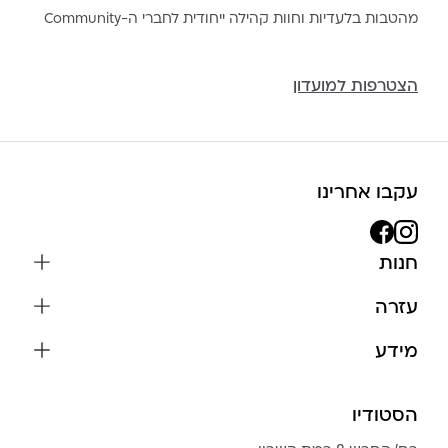
מהטבות בלעדיות וחוות קהילה ייחודית לחברי ה-Community
הצטרפות למועדון
עקבו אחרינו
חנות
שרשראות
עזרה
עגילים
משלוחים והחזרות
מידע
צמידים
שאלות נפוצות
אודות
כל התכשיטים
תקנון האתר
הסטודיו
שמירה על התכשיטים
בגדים
מדיניות פרטיות
הצהרת נגישות