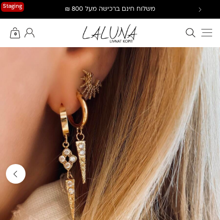
Ski
Staging
משלוח חינם ברכישה מעל 800 ₪
t
conten
חיפוש באתר
החשבון שלי
0