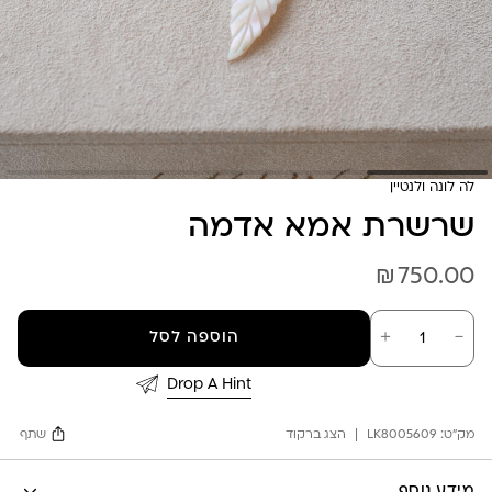
לה לונה ולנטיין
שרשרת אמא אדמה
₪
750.00
כמות
－
＋
הוספה לסל
של
שרשרת
אמא
Drop A Hint
אדמה
מק"ט:
LK8005609
הצג ברקוד
שתף
Facebook
מידע נוסף