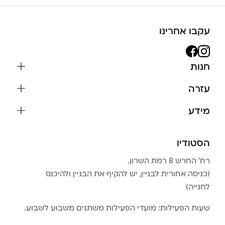
עקבו אחרינו
חנות
שרשראות
עזרה
עגילים
משלוחים והחזרות
מידע
צמידים
שאלות נפוצות
אודות
כל התכשיטים
תקנון האתר
הסטודיו
שמירה על התכשיטים
בגדים
מדיניות פרטיות
הצהרת נגישות
אביזרים
רח׳ החרש 8 רמת השרון.
החזרות
טבלת מידות טבעות
(כניסה אחורית לבניין, יש להקיף את הבניין ולהיכנס
גברים
צור קשר
לחנייה)
Community Club
LA LUNA HOME
שעות הפעילות: מועדי הפעילות משתנים משבוע לשבוע.