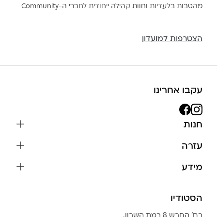
מהטבות בלעדיות וחוות קהילה ייחודית לחברי ה-Community
הצטרפות למועדון
עקבו אחרינו
חנות
שרשראות
עזרה
עגילים
משלוחים והחזרות
מידע
צמידים
שאלות נפוצות
אודות
כל התכשיטים
תקנון האתר
הסטודיו
שמירה על התכשיטים
בגדים
מדיניות פרטיות
הצהרת נגישות
אביזרים
רח׳ החרש 8 רמת השרון.