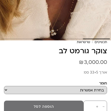
תכשיטים
שרשראות
צוקר גורמט לב
₪
3,000.00
אורך 33+5 סמ
חומר
כמות
－
＋
הוספה לסל
של