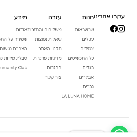
עקבו אחרינו
חנות
עזרה
מידע
שרשראות
משלוחים והחזרות
אודות
עגילים
שאלות נפוצות
שמירה על התכ
צמידים
תקנון האתר
הצהרת נגישות
כל התכשיטים
מדיניות פרטיות
טבלת מידות ט
בגדים
החזרות
mmunity Club
אביזרים
צור קשר
גברים
LA LUNA HOME
צריכה עזרה ?