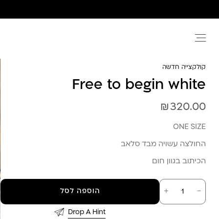
Ski
t
conten
קולקצייה חדשה
Free to begin white
₪
320.00
ONE SIZE
החולצה עשויה מבד סלאב
הכיתוב בגוון חום
כמות
－
＋
הוספה לסל
של
Free
to
Drop A Hint
begin