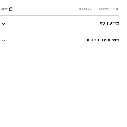
white
מק"ט:
135253
הצג ברקוד
שתף
Facebook
מידע נוסף
X
לה לונה
Google
משלוחים והחזרות
Pinterest
Whatsapp
שליח עד הבית- עד 7 ימי עסקים (לא כולל יום ביצוע ההזמנה)-
30 ש”ח
איסוף עצמי מהסטודיו- ללא עלות
משלוח חינם בקניה מעל 800 ש”ח
משלוחים לכל העולם באמצעות DHL בעלות של 180 ש”ח