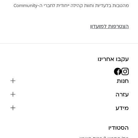
מהטבות בלעדיות וחוות קהילה ייחודית לחברי ה-Community
הצטרפות למועדון
עקבו אחרינו
חנות
שרשראות
עזרה
עגילים
משלוחים והחזרות
מידע
צמידים
שאלות נפוצות
אודות
כל התכשיטים
תקנון האתר
הסטודיו
שמירה על התכשיטים
בגדים
מדיניות פרטיות
הצהרת נגישות