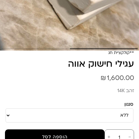
**קולקציית חג
עגילי חישוק אווה
₪
1,600.00
זהב 14K
סגנון
כמות
－
＋
הוספה לסל
של