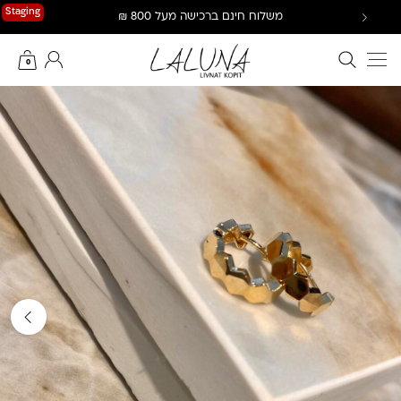
Ski
Staging
משלוח חינם ברכישה מעל 800 ₪
t
conten
חיפוש באתר
החשבון שלי
0