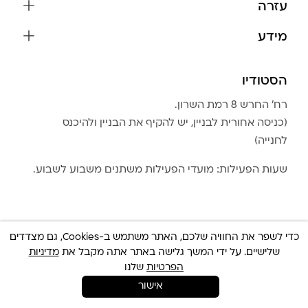
עזרה
עגילים
משלוחים והחזרות
מידע
צמידים
שאלות נפוצות
אודות
כל התכשיטים
תקנון האתר
הסטודיו
שמירה על התכשיטים
בגדים
מדיניות פרטיות
הצהרת נגישות
אביזרים
רח׳ החרש 8 רמת השרון.
החזרות
טבלת מידות טבעות
(כניסה אחורית לבניין, יש להקיף את הבניין ולהיכנס
גברים
צור קשר
לחנייה)
Community Club
LA LUNA HOME
שעות הפעילות: מועדי הפעילות משתנים משבוע לשבוע.
כדי לשפר את החוויה שלכם, האתר משתמש ב-Cookies, גם מצדדים
שלישיים. על ידי המשך גלישה באתר אתה מקבל את
מדיניות
© כל הזכויות שמורות 2025 Built By
IWP
צריכה עזרה ?
הפרטיות
שלנו
אישור