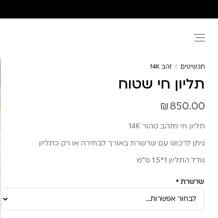
Ski
t
conten
תכשיטים
זהב 14K
תליון חי שטוח
₪
850.00
תליון חי מזהב טהור 14K
ניתן לרכוש עם שרשרת באורך לבחירה או רק כתליון
גודל התליון 1*1.5 ס”מ
שרשרת
*