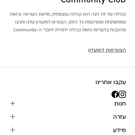
Community Club
קהילה של לה לונה היא קהילה עוצמתית, מלאת השראה וכזאת
שמתפתחת ומתרקמת כל הזמן. הצטרפו למועדון שלנו ותהנו
מהטבות בלעדיות וחוות קהילה ייחודית לחברי ה-Community
הצטרפות למועדון
עקבו אחרינו
חנות
שרשראות
עזרה
עגילים
משלוחים והחזרות
מידע
צמידים