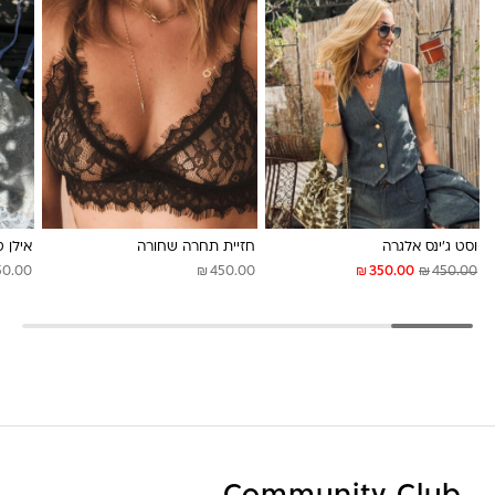
לונה מיה
וסט ג’ינס אלגרה
חזיית תחרה שחורה
אילן 
₪
₪
₪
50.00
450.00
350.00
450.00