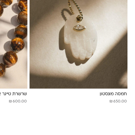
חמסה מונסטון
שרשרת טייגר אי
₪
₪
600.00
650.00