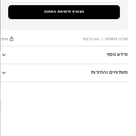
כתובת
הדוא"ל
שלך
הצטרף לרשימת המתנה
כדי
להצטרף
לרשימת
ההמתנה
מק"ט:
עבור
103833
הצג ברקוד
שתף
מוצר
זה
Facebook
מידע נוסף
X
לה לונה
Google
משלוחים והחזרות
Pinterest
Whatsapp
שליח עד הבית- עד 7 ימי עסקים (לא כולל יום ביצוע ההזמנה)-
30 ש”ח
איסוף עצמי מהסטודיו- ללא עלות
משלוח חינם בקניה מעל 800 ש”ח
משלוחים לכל העולם באמצעות DHL בעלות של 180 ש”ח