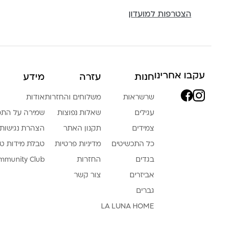
הצטרפות למועדון
עקבו אחרינו
חנות
עזרה
מידע
שרשראות
משלוחים והחזרות
אודות
עגילים
שאלות נפוצות
שמירה על התכ
צמידים
תקנון האתר
הצהרת נגישות
כל התכשיטים
מדיניות פרטיות
טבלת מידות ט
בגדים
החזרות
mmunity Club
אביזרים
צור קשר
גברים
LA LUNA HOME