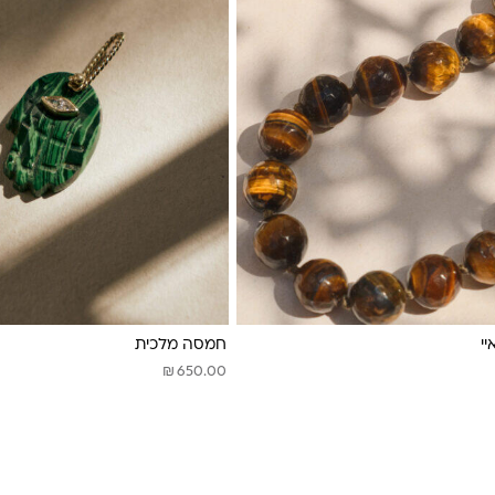
י
חמסה מלכית
₪
650.00