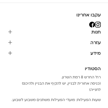
עקבו אחרינו
חנות
שרשראות
עזרה
עגילים
משלוחים והחזרות
מידע
צמידים
שאלות נפוצות
אודות
כל התכשיטים
תקנון האתר
הסטודיו
שמירה על התכשיטים
בגדים
מדיניות פרטיות
הצהרת נגישות
אביזרים
רח׳ החרש 8 רמת השרון.
החזרות
טבלת מידות טבעות
(כניסה אחורית לבניין, יש להקיף את הבניין ולהיכנס
גברים
צור קשר
לחנייה)
Community Club
LA LUNA HOME
שעות הפעילות: מועדי הפעילות משתנים משבוע לשבוע.