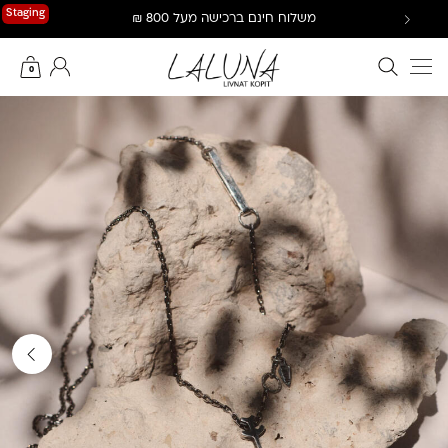
Ski
Staging
משלוח חינם ברכישה מעל 800 ₪
t
conten
חיפוש באתר
החשבון שלי
0