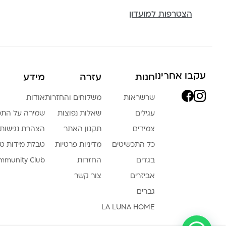
הצטרפות למועדון
עקבו אחרינו
חנות
עזרה
מידע
שרשראות
משלוחים והחזרות
אודות
עגילים
שאלות נפוצות
שמירה על התכ
צמידים
תקנון האתר
הצהרת נגישות
כל התכשיטים
מדיניות פרטיות
טבלת מידות ט
בגדים
החזרות
mmunity Club
אביזרים
צור קשר
גברים
LA LUNA HOME