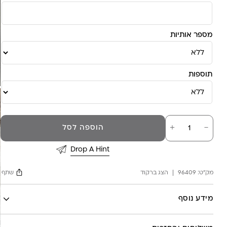
מספר אותיות
תוספות
כמות
－
＋
הוספה לסל
של
שרשרת
אות
Drop A Hint
יהלומים
מק"ט:
96409
הצג ברקוד
שתף
Facebook
מידע נוסף
X
לה לונה
Google