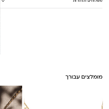
משלוחים והחזרות
Pinterest
Whatsapp
שליח עד הבית- עד 7 ימי עסקים (לא כולל יום ביצוע ההזמנה)-
30 ש”ח
איסוף עצמי מהסטודיו- ללא עלות
משלוח חינם בקניה מעל 800 ש”ח
משלוחים לכל העולם באמצעות DHL בעלות של 180 ש”ח
מומלצים עבורך
לונה מיה