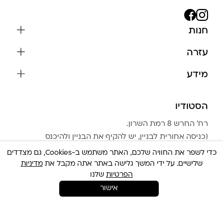
חנות
שרשראות
עזרה
עגילים
משלוחים והחזרות
מידע
צמידים
שאלות נפוצות
אודות
כל התכשיטים
תקנון האתר
הסטודיו
שמירה על התכשיטים
בגדים
מדיניות פרטיות
הצהרת נגישות
אביזרים
רח׳ החרש 8 רמת השרון.
החזרות
טבלת מידות טבעות
(כניסה אחורית לבניין, יש להקיף את הבניין ולהיכנס
גברים
צור קשר
לחנייה)
Community Club
כדי לשפר את החוויה שלכם, האתר משתמש ב-Cookies, גם מצדדים
LA LUNA HOME
שלישיים. על ידי המשך גלישה באתר אתה מקבל את
מדיניות
שעות הפעילות: מועדי הפעילות משתנים משבוע לשבוע.
צריכה עזרה ?
הפרטיות
שלנו
אישור