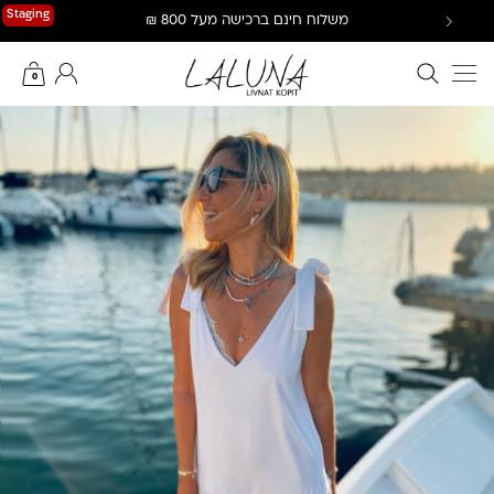
Ski
Staging
משלוח חינם ברכישה מעל 800 ₪
t
conten
חיפוש באתר
החשבון שלי
0