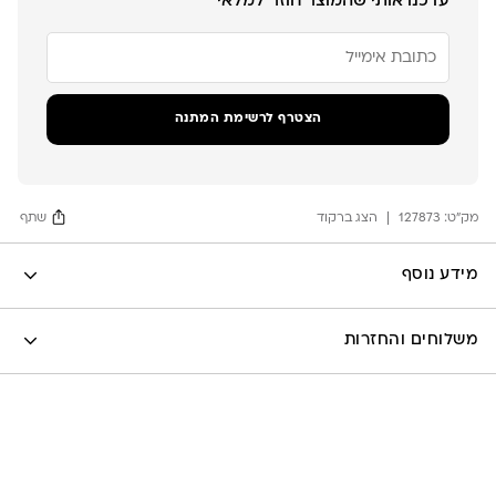
עדכנו אותי שהמוצר חוזר למלאי
הזן
את
כתובת
הדוא"ל
שלך
הצטרף לרשימת המתנה
כדי
להצטרף
לרשימת
ההמתנה
מק"ט:
עבור
127873
הצג ברקוד
שתף
מוצר
זה
Facebook
מידע נוסף
X
לה לונה
Google
משלוחים והחזרות
Pinterest
Whatsapp
שליח עד הבית- עד 7 ימי עסקים (לא כולל יום ביצוע ההזמנה)-
30 ש”ח
איסוף עצמי מהסטודיו- ללא עלות
משלוח חינם בקניה מעל 800 ש”ח