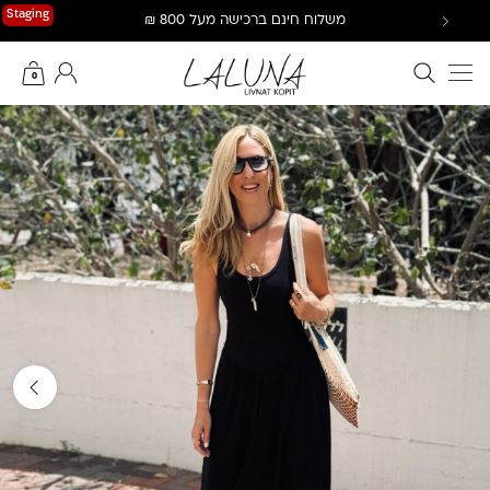
Ski
Staging
משלוח חינם ברכישה מעל 800 ₪
t
conten
חיפוש באתר
החשבון שלי
0