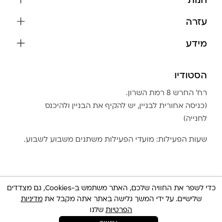
חנות
שרשראות
עזרה
עגילים
משלוחים והחזרות
מידע
צמידים
שאלות נפוצות
אודות
כל התכשיטים
תקנון האתר
הסטודיו
שמירה על התכשיטים
בגדים
מדיניות פרטיות
הצהרת נגישות
אביזרים
רח׳ החרש 8 רמת השרון.
החזרות
טבלת מידות טבעות
(כניסה אחורית לבניין, יש להקיף את הבניין ולהיכנס
גברים
צור קשר
לחנייה)
Community Club
LA LUNA HOME
שעות הפעילות: מועדי הפעילות משתנים משבוע לשבוע.
כדי לשפר את החוויה שלכם, האתר משתמש ב-Cookies, גם מצדדים
שלישיים. על ידי המשך גלישה באתר אתה מקבל את
מדיניות
© כל הזכויות שמורות 2025 Built By
IWP
צריכה עזרה ?
הפרטיות
שלנו