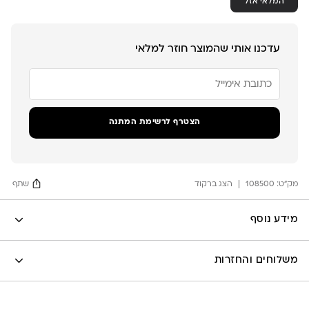
המלאי אזל
עדכנו אותי שהמוצר חוזר למלאי
הזן
את
כתובת
הדוא"ל
שלך
הצטרף לרשימת המתנה
כדי
להצטרף
לרשימת
ההמתנה
מק"ט:
עבור
108500
הצג ברקוד
שתף
מוצר
זה
Facebook
מידע נוסף
X
לה לונה
Google
משלוחים והחזרות
Pinterest
Whatsapp