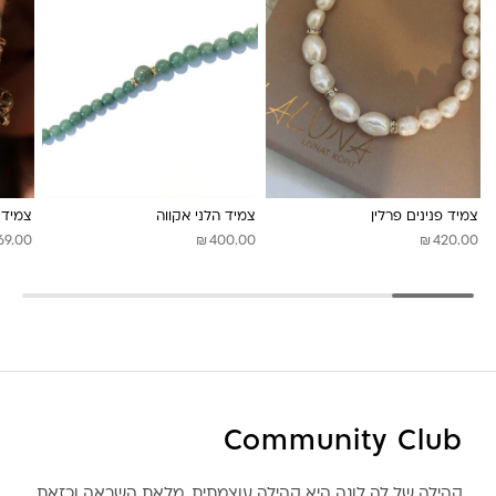
לונה מיה
צמיד פנינים פרלין
צמיד הלני אקווה
צמידי
₪
₪
69.00
400.00
420.00
Community Club
קהילה של לה לונה היא קהילה עוצמתית, מלאת השראה וכזאת