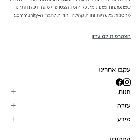
שמתפתחת ומתרקמת כל הזמן. הצטרפו למועדון שלנו ותהנו
מהטבות בלעדיות וחוות קהילה ייחודית לחברי ה-Community
הצטרפות למועדון
עקבו אחרינו
חנות
שרשראות
עזרה
עגילים
משלוחים והחזרות
מידע
צמידים
שאלות נפוצות
אודות
כל התכשיטים
תקנון האתר
הסטודיו
שמירה על התכשיטים