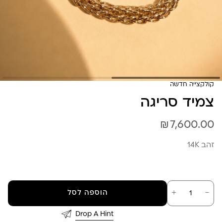
קולקצייה חדשה
צמיד סריגה
₪
7,600.00
זהב 14K
כמות
－
＋
הוספה לסל
של
צמיד
סריגה
Drop A Hint