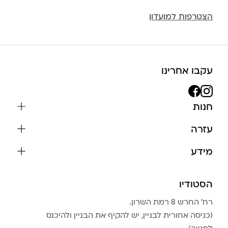
הצטרפות למועדון
עקבו אחרינו
חנות
שרשראות
עזרה
עגילים
משלוחים והחזרות
מידע
צמידים
שאלות נפוצות
אודות
כל התכשיטים
תקנון האתר
הסטודיו
שמירה על התכשיטים
בגדים
מדיניות פרטיות
הצהרת נגישות
אביזרים
רח׳ החרש 8 רמת השרון.
החזרות
טבלת מידות טבעות
(כניסה אחורית לבניין, יש להקיף את הבניין ולהיכנס
גברים
צור קשר