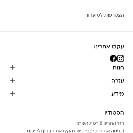
הצטרפות למועדון
עקבו אחרינו
חנות
שרשראות
עזרה
עגילים
משלוחים והחזרות
מידע
צמידים
שאלות נפוצות
אודות
כל התכשיטים
תקנון האתר
הסטודיו
שמירה על התכשיטים
בגדים
מדיניות פרטיות
הצהרת נגישות
אביזרים
רח׳ החרש 8 רמת השרון.
החזרות
טבלת מידות טבעות
(כניסה אחורית לבניין, יש להקיף את הבניין ולהיכנס
גברים