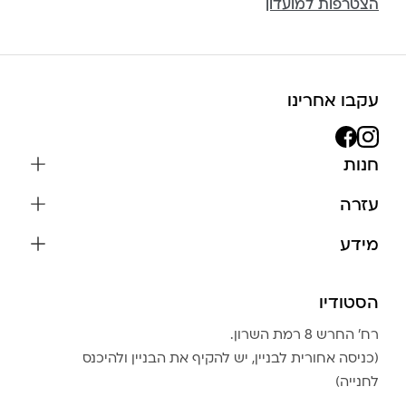
הצטרפות למועדון
עקבו אחרינו
חנות
שרשראות
עזרה
עגילים
משלוחים והחזרות
מידע
צמידים
שאלות נפוצות
אודות
כל התכשיטים
תקנון האתר
הסטודיו
שמירה על התכשיטים
בגדים
מדיניות פרטיות
הצהרת נגישות
אביזרים
רח׳ החרש 8 רמת השרון.
החזרות
טבלת מידות טבעות
(כניסה אחורית לבניין, יש להקיף את הבניין ולהיכנס
גברים
צור קשר
לחנייה)
Community Club
LA LUNA HOME