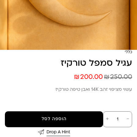
כללי
עגיל סמפל טורקיז
₪
₪
200.00
250.00
עשוי מציפוי זהב 14K ואבן טיפה טורקיז
כמות
－
＋
הוספה לסל
של
עגיל
סמפל
Drop A Hint
טורקיז