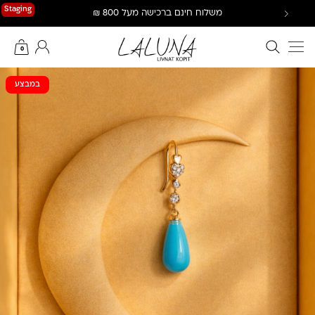
Ski
Staging
משלוח חינם ברכישה מעל 800 ₪
t
conten
חיפוש באתר
החשבון שלי
0
במבצע