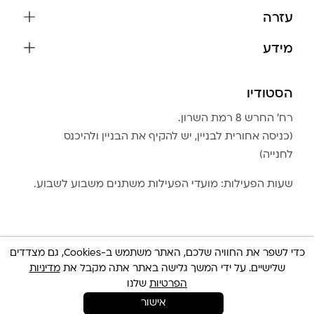
שרשראות
עזרה
עגילים
משלוחים והחזרות
מידע
צמידים
שאלות נפוצות
אודות
כל התכשיטים
תקנון האתר
הסטודיו
שמירה על התכשיטים
בגדים
מדיניות פרטיות
הצהרת נגישות
אביזרים
רח׳ החרש 8 רמת השרון.
החזרות
טבלת מידות טבעות
(כניסה אחורית לבניין, יש להקיף את הבניין ולהיכנס
גברים
צור קשר
לחנייה)
Community Club
LA LUNA HOME
שעות הפעילות: מועדי הפעילות משתנים משבוע לשבוע.
כדי לשפר את החוויה שלכם, האתר משתמש ב-Cookies, גם מצדדים
שלישיים. על ידי המשך גלישה באתר אתה מקבל את
מדיניות
© כל הזכויות שמורות 2025 Built By
IWP
צריכה עזרה ?
הפרטיות
שלנו
אישור