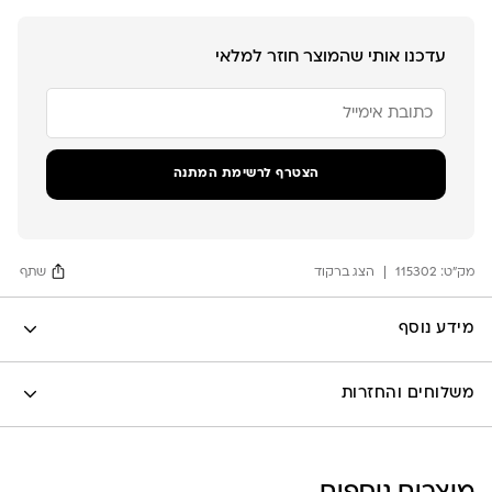
עדכנו אותי שהמוצר חוזר למלאי
הזן
את
כתובת
הדוא"ל
שלך
הצטרף לרשימת המתנה
כדי
להצטרף
לרשימת
ההמתנה
מק"ט:
עבור
115302
הצג ברקוד
שתף
מוצר
זה
Facebook
מידע נוסף
X
לה לונה
Google
משלוחים והחזרות
Pinterest
Whatsapp
שליח עד הבית- עד 7 ימי עסקים (לא כולל יום ביצוע ההזמנה)-