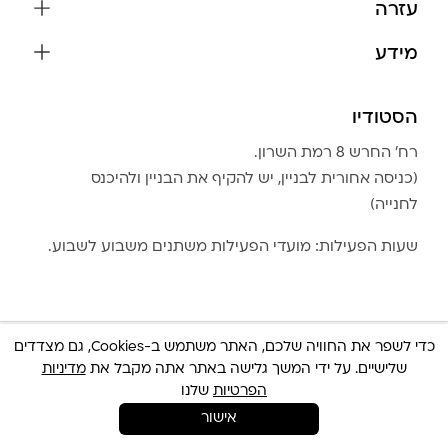
עזרה
עגילים
משלוחים והחזרות
מידע
צמידים
שאלות נפוצות
אודות
כל התכשיטים
תקנון האתר
הסטודיו
שמירה על התכשיטים
בגדים
מדיניות פרטיות
הצהרת נגישות
אביזרים
רח׳ החרש 8 רמת השרון.
החזרות
טבלת מידות טבעות
(כניסה אחורית לבניין, יש להקיף את הבניין ולהיכנס
גברים
צור קשר
לחנייה)
Community Club
LA LUNA HOME
שעות הפעילות: מועדי הפעילות משתנים משבוע לשבוע.
כדי לשפר את החוויה שלכם, האתר משתמש ב-Cookies, גם מצדדים
שלישיים. על ידי המשך גלישה באתר אתה מקבל את
מדיניות
© כל הזכויות שמורות 2025 Built By
IWP
צריכה עזרה ?
הפרטיות
שלנו
אישור