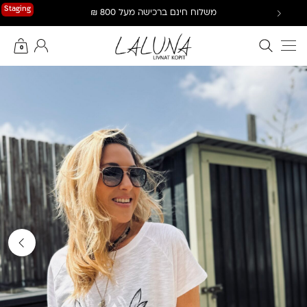
Ski
Staging
משלוח חינם ברכישה מעל 800 ₪
t
conten
חיפוש באתר
החשבון שלי
0