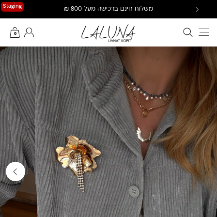
Ski
Staging
משלוח חינם ברכישה מעל 800 ₪
t
conten
חיפוש באתר
החשבון שלי
0