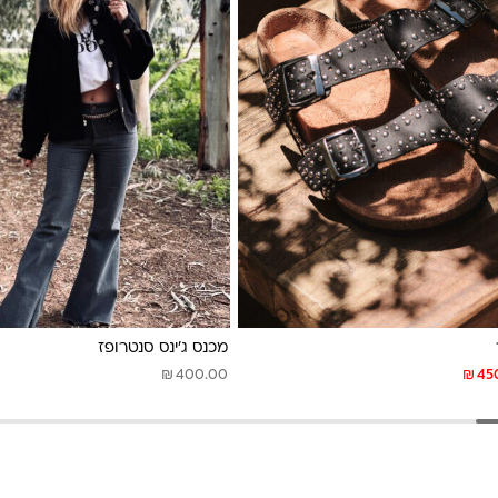
מכנס ג’ינס סנטרופז
₪
₪
400.00
45