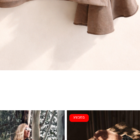
במבצע