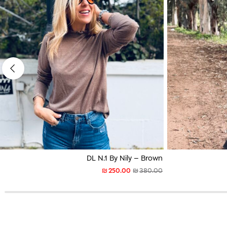
DL N.1 By Nily – Brown
₪
₪
250.00
380.00