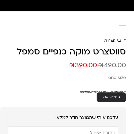
Ski
t
conten
CLEAR SALE
סווטצרט מוקה כנפיים סמפל
₪
₪
390.00
490.00
one size
* המוצר לא ניתן להחזרה/החלפה
המלאי אזל
עדכנו אותי שהמוצר חוזר למלאי
הזן
את