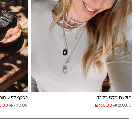
חולצת בלט בלונד
כפכף לני שחור
₪
₪
₪
0.00
700.00
150.00
250.00