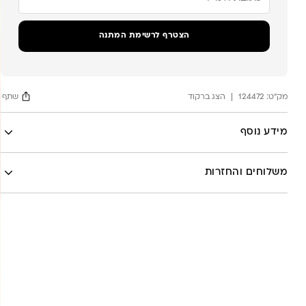
כתובת
הדוא"ל
שלך
הצטרף לרשימת המתנה
כדי
להצטרף
לרשימת
ההמתנה
מק"ט:
עבור
124472
הצג ברקוד
שתף
מוצר
זה
Facebook
מידע נוסף
X
לה לונה
Google
משלוחים והחזרות
Pinterest
Whatsapp
שליח עד הבית- עד 7 ימי עסקים (לא כולל יום ביצוע ההזמנה)-
30 ש”ח
איסוף עצמי מהסטודיו- ללא עלות
משלוח חינם בקניה מעל 800 ש”ח
משלוחים לכל העולם באמצעות DHL בעלות של 180 ש”ח