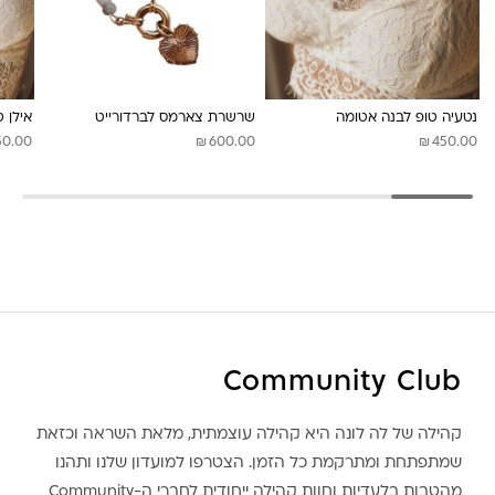
לונה מיה
נטעיה טופ לבנה אטומה
שרשרת צארמס לברדורייט
אילן 
₪
₪
50.00
600.00
450.00
Community Club
קהילה של לה לונה היא קהילה עוצמתית, מלאת השראה וכזאת
שמתפתחת ומתרקמת כל הזמן. הצטרפו למועדון שלנו ותהנו
מהטבות בלעדיות וחוות קהילה ייחודית לחברי ה-Community