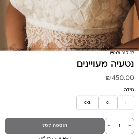
לה לונה ולנטיין
נטעיה מעויינים
₪
450.00
מידה
XXL
XL
L
כמות
－
＋
הוספה לסל
של
נטעיה
מעויינים