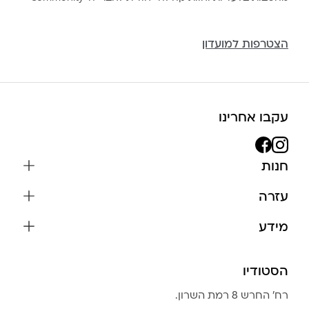
הצטרפות למועדון
עקבו אחרינו
חנות
שרשראות
עזרה
עגילים
משלוחים והחזרות
מידע
צמידים
שאלות נפוצות
אודות
כל התכשיטים
תקנון האתר
הסטודיו
שמירה על התכשיטים
בגדים
מדיניות פרטיות
הצהרת נגישות
אביזרים
רח׳ החרש 8 רמת השרון.
החזרות