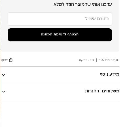
עדכנו אותי שהמוצר חוזר למלאי
הזן
את
כתובת
הדוא"ל
שלך
הצטרף לרשימת המתנה
כדי
להצטרף
לרשימת
ההמתנה
מק"ט:
עבור
107718
הצג ברקוד
שתף
מוצר
זה
Facebook
מידע נוסף
X
לה לונה
Google
משלוחים והחזרות
Pinterest
Whatsapp
שליח עד הבית- עד 7 ימי עסקים (לא כולל יום ביצוע ההזמנה)-
30 ש”ח
איסוף עצמי מהסטודיו- ללא עלות