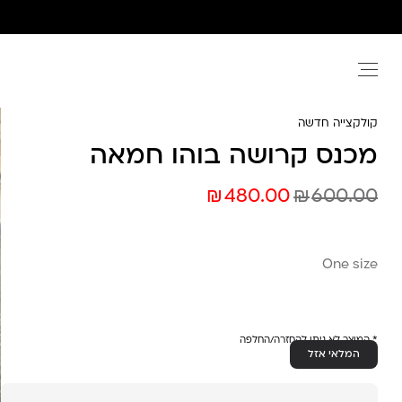
Ski
t
conten
קולקצייה חדשה
מכנס קרושה בוהו חמאה
₪
₪
480.00
600.00
One size
* המוצר לא ניתן להחזרה/החלפה
המלאי אזל