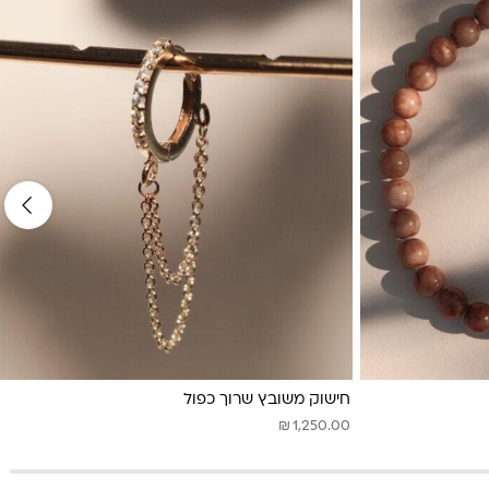
חישוק משובץ שרוך כפול
₪
1,250.00