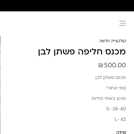
Ski
t
conten
קולקצייה חדשה
מכנס חליפה פשתן לבן
₪
500.00
מכנס פשתן לבן
גומי אחורי
מגיע בשתי מידות
S- 38-40
L- 42
מידה