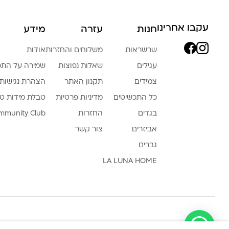
עקבו אחרינו
חנות
עזרה
מידע
שרשראות
משלוחים והחזרות
אודות
עגילים
שאלות נפוצות
שמירה על התכ
צמידים
תקנון האתר
הצהרת נגישות
כל התכשיטים
מדיניות פרטיות
טבלת מידות ט
בגדים
החזרות
mmunity Club
אביזרים
צור קשר
גברים
LA LUNA HOME
צריכה עזרה ?