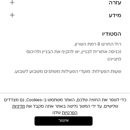
עזרה
עגילים
משלוחים והחזרות
מידע
צמידים
שאלות נפוצות
אודות
כל התכשיטים
תקנון האתר
הסטודיו
שמירה על התכשיטים
בגדים
מדיניות פרטיות
הצהרת נגישות
אביזרים
רח׳ החרש 8 רמת השרון.
החזרות
טבלת מידות טבעות
(כניסה אחורית לבניין, יש להקיף את הבניין ולהיכנס
גברים
צור קשר
לחנייה)
Community Club
LA LUNA HOME
שעות הפעילות: מועדי הפעילות משתנים משבוע לשבוע.
כדי לשפר את החוויה שלכם, האתר משתמש ב-Cookies, גם מצדדים
שלישיים. על ידי המשך גלישה באתר אתה מקבל את
מדיניות
© כל הזכויות שמורות 2025 Built By
IWP
צריכה עזרה ?
הפרטיות
שלנו
אישור