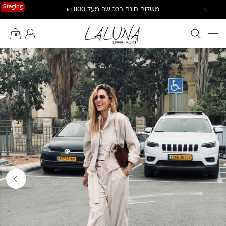
Ski
Staging
משלוח חינם ברכישה מעל 800 ₪
t
conten
חיפוש באתר
החשבון שלי
0