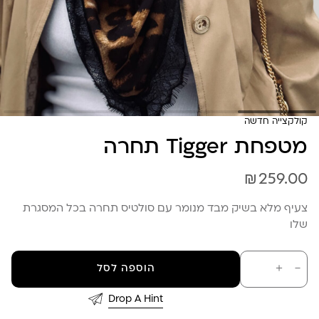
קולקצייה חדשה
מטפחת Tigger תחרה
₪
259.00
צעיף מלא בשיק מבד מנומר עם סולטיס תחרה בכל המסגרת
שלו
כמות
－
＋
הוספה לסל
של
מטפחת
Tigger
Drop A Hint
תחרה