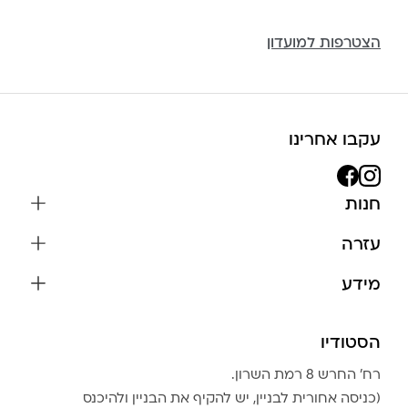
הצטרפות למועדון
עקבו אחרינו
חנות
שרשראות
עזרה
עגילים
משלוחים והחזרות
מידע
צמידים
שאלות נפוצות
אודות
כל התכשיטים
תקנון האתר
הסטודיו
שמירה על התכשיטים
בגדים
מדיניות פרטיות
הצהרת נגישות
אביזרים
רח׳ החרש 8 רמת השרון.
החזרות
טבלת מידות טבעות
(כניסה אחורית לבניין, יש להקיף את הבניין ולהיכנס
גברים