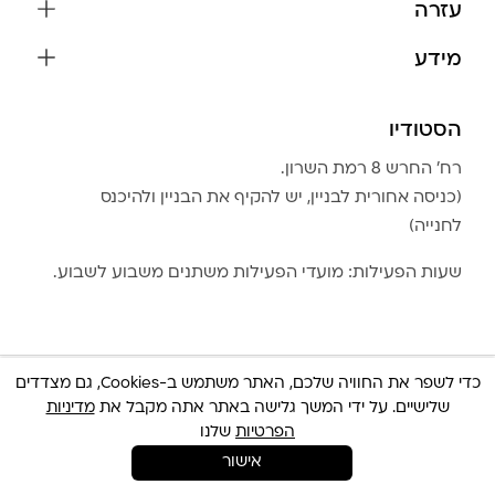
עזרה
עגילים
משלוחים והחזרות
מידע
צמידים
שאלות נפוצות
אודות
כל התכשיטים
תקנון האתר
הסטודיו
שמירה על התכשיטים
בגדים
מדיניות פרטיות
הצהרת נגישות
אביזרים
רח׳ החרש 8 רמת השרון.
החזרות
טבלת מידות טבעות
(כניסה אחורית לבניין, יש להקיף את הבניין ולהיכנס
גברים
צור קשר
לחנייה)
Community Club
LA LUNA HOME
שעות הפעילות: מועדי הפעילות משתנים משבוע לשבוע.
כדי לשפר את החוויה שלכם, האתר משתמש ב-Cookies, גם מצדדים
שלישיים. על ידי המשך גלישה באתר אתה מקבל את
מדיניות
© כל הזכויות שמורות 2025 Built By
IWP
צריכה עזרה ?
הפרטיות
שלנו
אישור