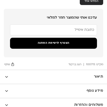
המלאי אזל
עדכנו אותי שהמוצר חוזר למלאי
הזן
את
כתובת
הדוא"ל
שלך
הצטרף לרשימת המתנה
כדי
להצטרף
לרשימת
ההמתנה
מק"ט:
עבור
100715
הצג ברקוד
שתף
מוצר
זה
Facebook
תיאור
X
Google
מידע נוסף
Pinterest
Whatsapp
לה לונה
משלוחים והחזרות