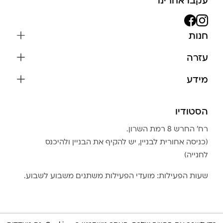
עקבו אחרינו
חנות
שרשראות
עזרה
עגילים
משלוחים והחזרות
מידע
צמידים
שאלות נפוצות
אודות
כל התכשיטים
תקנון האתר
הסטודיו
שמירה על התכשיטים
בגדים
מדיניות פרטיות
הצהרת נגישות
אביזרים
רח׳ החרש 8 רמת השרון.
החזרות
טבלת מידות טבעות
(כניסה אחורית לבניין, יש להקיף את הבניין ולהיכנס
גברים
צור קשר
לחנייה)
Community Club
LA LUNA HOME
שעות הפעילות: מועדי הפעילות משתנים משבוע לשבוע.