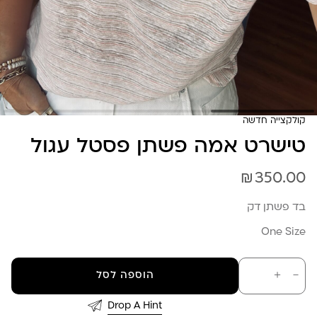
קולקצייה חדשה
טישרט אמה פשתן פסטל עגול
₪
350.00
בד פשתן דק
One Size
כמות
－
＋
הוספה לסל
של
טישרט
אמה
Drop A Hint
פשתן