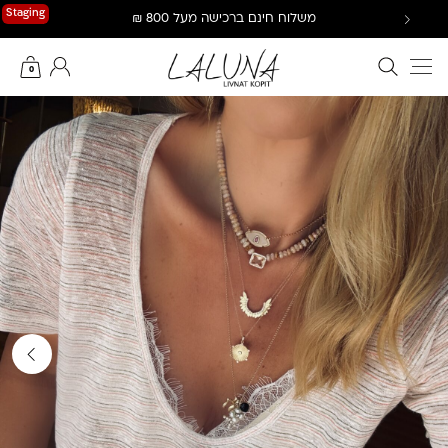
Ski
Staging
משלוח חינם ברכישה מעל 800 ₪
t
conten
חיפוש באתר
החשבון שלי
0