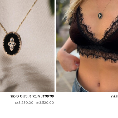
נזה
שרשרת אובל אוניקס סימור
טווח
₪
₪
3,280.00
–
3,520.00
מחירים:
עד