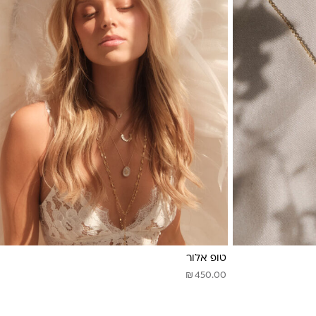
טופ אלור
₪
450.00