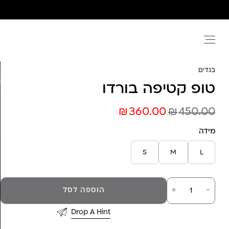
Ski
t
conten
בגדים
טופ קטיפה בורדו
₪
₪
360.00
450.00
מידה
S
M
L
כמות
－
＋
הוספה לסל
של
טופ
קטיפה
Drop A Hint
בורדו