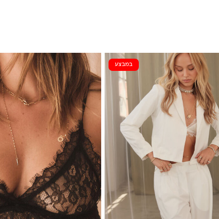
במבצע