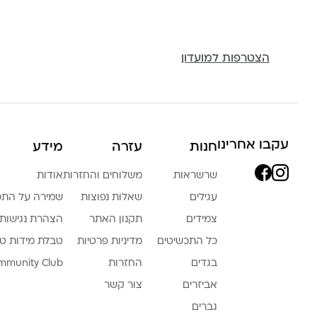
הצטרפות למועדון
עקבו אחרינו
חנות
עזרה
מידע
שרשראות
משלוחים והחזרות
אודות
עגילים
שאלות נפוצות
שמירה על התכ
צמידים
תקנון האתר
הצהרת נגישות
כל התכשיטים
מדיניות פרטיות
טבלת מידות ט
בגדים
החזרות
mmunity Club
אביזרים
צור קשר
גברים