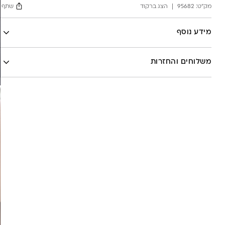
מק"ט:
95682
הצג ברקוד
שתף
Facebook
מידע נוסף
X
לה לונה
Google
משלוחים והחזרות
Pinterest
Whatsapp
שליח עד הבית- עד 7 ימי עסקים (לא כולל יום ביצוע ההזמנה)-
30 ש”ח
איסוף עצמי מהסטודיו- ללא עלות
משלוח חינם בקניה מעל 800 ש”ח
משלוחים לכל העולם באמצעות DHL בעלות של 180 ש”ח